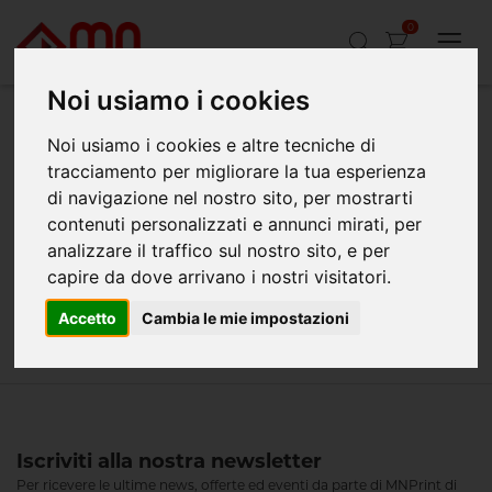
0
Noi usiamo i cookies
404
Noi usiamo i cookies e altre tecniche di
tracciamento per migliorare la tua esperienza
di navigazione nel nostro sito, per mostrarti
contenuti personalizzati e annunci mirati, per
Siamo spiacenti, ma la pagina che stai
analizzare il traffico sul nostro sito, e per
capire da dove arrivano i nostri visitatori.
cercando non esiste.
Accetto
Cambia le mie impostazioni
Iscriviti alla nostra newsletter
Per ricevere le ultime news, offerte ed eventi da parte di MNPrint di