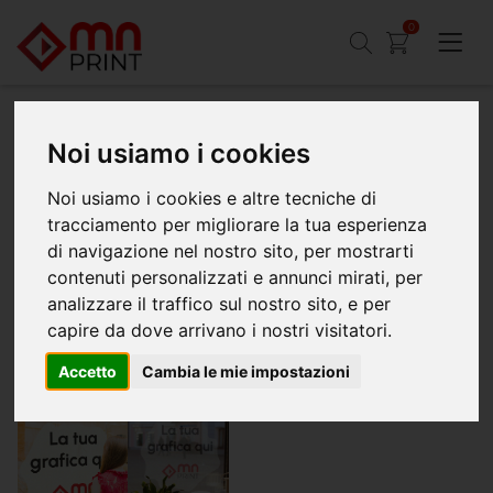
0
Noi usiamo i cookies
Home
Adesivi
Adesivi microforati one way
Noi usiamo i cookies e altre tecniche di
Adesivi Microforati One Way
tracciamento per migliorare la tua esperienza
Gli
adesivi microforati One Way
sono la soluzione ideale per
di navigazione nel nostro sito, per mostrarti
decorare vetrine e superfici in vetro. Permettono di comunicare
contenuti personalizzati e annunci mirati, per
all’esterno con grafiche di forte impatto, garantendo al tempo stesso
analizzare il traffico sul nostro sito, e per
visibilità dall’interno.
capire da dove arrivano i nostri visitatori.
Accetto
Cambia le mie impostazioni