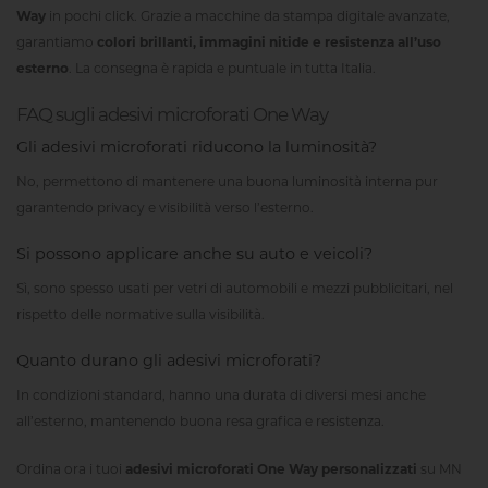
Way
in pochi click. Grazie a macchine da stampa digitale avanzate,
garantiamo
colori brillanti, immagini nitide e resistenza all’uso
esterno
. La consegna è rapida e puntuale in tutta Italia.
FAQ sugli adesivi microforati One Way
Gli adesivi microforati riducono la luminosità?
No, permettono di mantenere una buona luminosità interna pur
garantendo privacy e visibilità verso l’esterno.
Si possono applicare anche su auto e veicoli?
Sì, sono spesso usati per vetri di automobili e mezzi pubblicitari, nel
rispetto delle normative sulla visibilità.
Quanto durano gli adesivi microforati?
In condizioni standard, hanno una durata di diversi mesi anche
all’esterno, mantenendo buona resa grafica e resistenza.
Ordina ora i tuoi
adesivi microforati One Way personalizzati
su MN