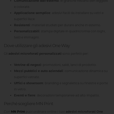
Comunicazione dall’esterno
: le grafiche restano ben leggibili
e colorate.
Applicazione semplice
: adesivi facili da installare su vetri e
superfici lisce.
Resistenti
: materiali studiati per durare anche in esterno.
Personalizzabili
: stampa digitale in quadricromia con loghi,
testi e immagini.
Dove utilizzare gli adesivi One Way
Gli
adesivi microforati personalizzati
sono perfetti per:
Vetrine di negozi
: promozioni, saldi, lanci di prodotto.
Mezzi pubblici e auto aziendali
: comunicazione dinamica su
superfici vetrate.
Uffici e showroom
: branding e segnaletica su finestre e porte
in vetro.
Eventi e fiere
: decorazioni temporanee ad alto impatto.
Perché scegliere MN Print
Con
MN Print
puoi ordinare online i tuoi
adesivi microforati One