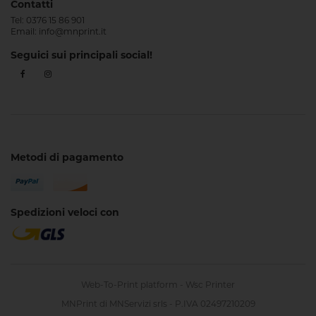
Contatti
Tel:
0376 15 86 901
Email:
info@mnprint.it
Seguici sui principali social!
Metodi di pagamento
Spedizioni veloci con
Web-To-Print platform -
Wsc Printer
MNPrint di MNServizi srls - P.IVA 02497210209