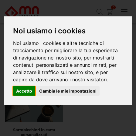
0
Noi usiamo i cookies
Home
Ristorazione
Sottobicchieri in carta
Noi usiamo i cookies e altre tecniche di
tracciamento per migliorare la tua esperienza
Stampa sottobicchieri in carta per la ristorazione
di navigazione nel nostro sito, per mostrarti
a prezzi bassi
contenuti personalizzati e annunci mirati, per
analizzare il traffico sul nostro sito, e per
capire da dove arrivano i nostri visitatori.
Accetto
Cambia le mie impostazioni
Sottobicchieri in carta
personalizzati