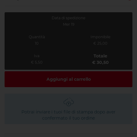
Data di spedizione
Mer 19
Quantità
Imponibile
10
€ 25,00
Totale
Iva
€ 30,50
€ 5,50
Aggiungi al carrello
Potrai inviare i tuoi file di stampa dopo aver
confermato il tuo ordine