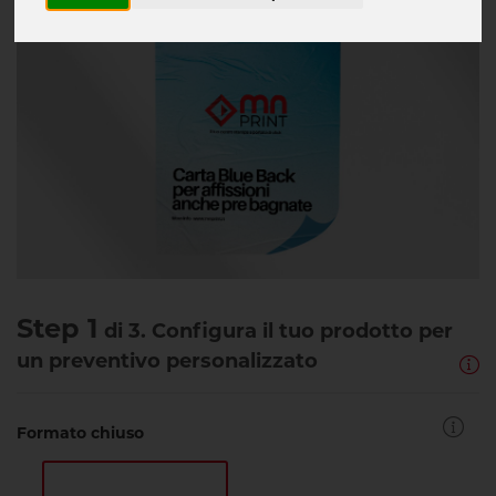
Step 1
di 3. Configura il tuo prodotto per
un preventivo personalizzato
Formato chiuso