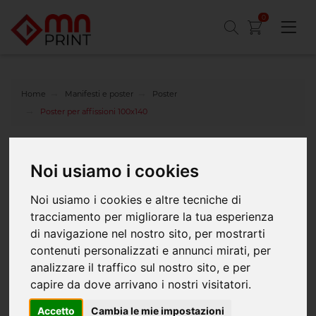
0
Home
Manifesti e poster
Poster
Poster per affissioni 100x140
Poster 100x140 cm – stampa grande formato
per affissioni
Noi usiamo i cookies
Poster da 100 x 140 cm
Noi usiamo i cookies e altre tecniche di
Carta da 115 gr. Blueback, ideale per affissioni, prebagnate.
tracciamento per migliorare la tua esperienza
Stampa in quadricromia con inchiostri a pigmento.
di navigazione nel nostro sito, per mostrarti
A fascia unica.
contenuti personalizzati e annunci mirati, per
analizzare il traffico sul nostro sito, e per
capire da dove arrivano i nostri visitatori.
Accetto
Cambia le mie impostazioni