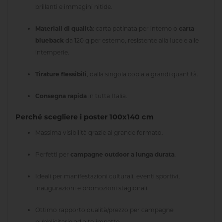
brillanti e immagini nitide.
Materiali di qualità
: carta patinata per interno o
carta
blueback
da 120 g per esterno, resistente alla luce e alle
intemperie.
Tirature flessibili
, dalla singola copia a grandi quantità.
Consegna rapida
in tutta Italia.
Perché scegliere i poster 100x140 cm
Massima visibilità grazie al grande formato.
Perfetti per
campagne outdoor a lunga durata
.
Ideali per manifestazioni culturali, eventi sportivi,
inaugurazioni e promozioni stagionali.
Ottimo rapporto qualità/prezzo per campagne
pubblicitarie ad alto impatto.