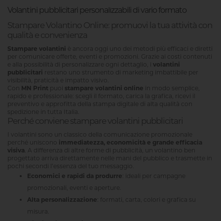
Volantini pubblicitari personalizzabili di vario formato
Stampare Volantino Online: promuovi la tua attività con
qualità e convenienza
Stampare volantini
è ancora oggi uno dei metodi più efficaci e diretti
per comunicare offerte, eventi e promozioni. Grazie ai costi contenuti
e alla possibilità di personalizzare ogni dettaglio, i
volantini
pubblicitari
restano uno strumento di marketing imbattibile per
visibilità, praticità e impatto visivo.
Con
MN Print
puoi
stampare volantini online
in modo semplice,
rapido e professionale: scegli il formato, carica la grafica, ricevi il
preventivo e approfitta della stampa digitale di alta qualità con
spedizione in tutta Italia.
Perché conviene stampare volantini pubblicitari
I volantini sono un classico della comunicazione promozionale
perché uniscono
immediatezza, economicità e grande efficacia
visiva
. A differenza di altre forme di pubblicità, un volantino ben
progettato arriva direttamente nelle mani del pubblico e trasmette in
pochi secondi l’essenza del tuo messaggio.
Economici e rapidi da produrre
: ideali per campagne
promozionali, eventi e aperture.
Alta personalizzazione
: formati, carta, colori e grafica su
misura.