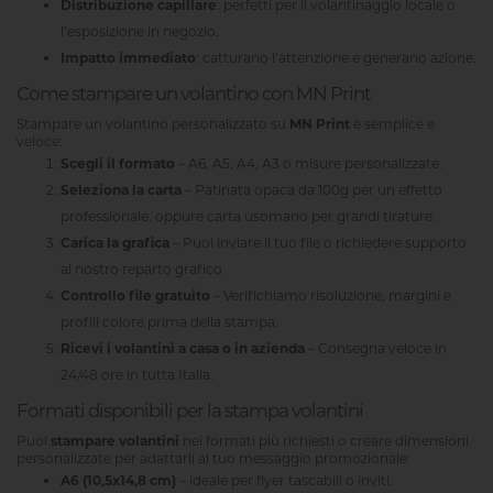
Distribuzione capillare
: perfetti per il volantinaggio locale o
l’esposizione in negozio.
Impatto immediato
: catturano l’attenzione e generano azione.
Come stampare un volantino con MN Print
Stampare un volantino personalizzato su
MN Print
è semplice e
veloce:
Scegli il formato
– A6, A5, A4, A3 o misure personalizzate.
Seleziona la carta
– Patinata opaca da 100g per un effetto
professionale, oppure carta usomano per grandi tirature.
Carica la grafica
– Puoi inviare il tuo file o richiedere supporto
al nostro reparto grafico.
Controllo file gratuito
– Verifichiamo risoluzione, margini e
profili colore prima della stampa.
Ricevi i volantini a casa o in azienda
– Consegna veloce in
24/48 ore in tutta Italia.
Formati disponibili per la stampa volantini
Puoi
stampare volantini
nei formati più richiesti o creare dimensioni
personalizzate per adattarli al tuo messaggio promozionale:
A6 (10,5x14,8 cm)
– ideale per flyer tascabili o inviti.