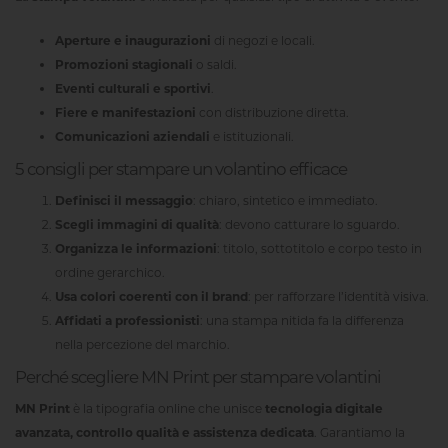
Aperture e inaugurazioni
di negozi e locali.
Promozioni stagionali
o saldi.
Eventi culturali e sportivi
.
Fiere e manifestazioni
con distribuzione diretta.
Comunicazioni aziendali
e istituzionali.
5 consigli per stampare un volantino efficace
Definisci il messaggio
: chiaro, sintetico e immediato.
Scegli immagini di qualità
: devono catturare lo sguardo.
Organizza le informazioni
: titolo, sottotitolo e corpo testo in
ordine gerarchico.
Usa colori coerenti con il brand
: per rafforzare l’identità visiva.
Affidati a professionisti
: una stampa nitida fa la differenza
nella percezione del marchio.
Perché scegliere MN Print per stampare volantini
MN Print
è la tipografia online che unisce
tecnologia digitale
avanzata, controllo qualità e assistenza dedicata
. Garantiamo la