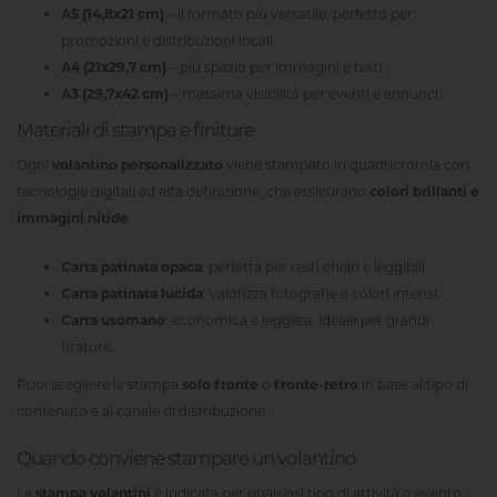
A5 (14,8x21 cm)
– il formato più versatile, perfetto per
promozioni e distribuzioni locali.
A4 (21x29,7 cm)
– più spazio per immagini e testi.
A3 (29,7x42 cm)
– massima visibilità per eventi e annunci.
Materiali di stampa e finiture
Ogni
volantino personalizzato
viene stampato in quadricromia con
tecnologie digitali ad alta definizione, che assicurano
colori brillanti e
immagini nitide
.
Carta patinata opaca
: perfetta per testi chiari e leggibili.
Carta patinata lucida
: valorizza fotografie e colori intensi.
Carta usomano
: economica e leggera, ideale per grandi
tirature.
Puoi scegliere la stampa
solo fronte
o
fronte-retro
in base al tipo di
contenuto e al canale di distribuzione.
Quando conviene stampare un volantino
La
stampa volantini
è indicata per qualsiasi tipo di attività o evento: