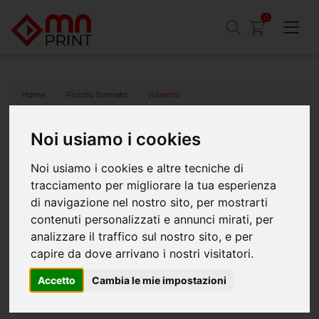
0
Home
Piccolo formato
Volantini
Stampa Volantini personalizzati di qualità e in vari
Noi usiamo i cookies
formati
Il volantino pubblicitario è il mezzo più efficace per promuovere la tua
Noi usiamo i cookies e altre tecniche di
attività: f
atti conoscere da tutti, a prezzi imbattibili!
tracciamento per migliorare la tua esperienza
F
acile e veloce da realizzare, vola all'attenzione del tuo pubblico
davvero in un attimo!
di navigazione nel nostro sito, per mostrarti
Stampa volantini
online e scegli tra diversi formati che mettiamo a
contenuti personalizzati e annunci mirati, per
tua completa disposizione!
Sarai tu a scegliere anche entro quanto riceverli!
analizzare il traffico sul nostro sito, e per
capire da dove arrivano i nostri visitatori.
Accetto
Cambia le mie impostazioni