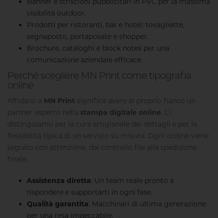
Banner e striscioni pubblicitari
in PVC per la massima
visibilità outdoor.
Prodotti per ristoranti, bar e hotel
: tovagliette,
segnaposto, portaposate e shopper.
Brochure, cataloghi e block notes
per una
comunicazione aziendale efficace.
Perchè scegliere MN Print come tipografia
online
Affidarsi a
MN Print
significa avere al proprio fianco un
partner esperto nella
stampa digitale online
. Ci
distinguiamo per la cura artigianale dei dettagli e per la
flessibilità tipica di un servizio su misura. Ogni ordine viene
seguito con attenzione, dal controllo file alla spedizione
finale.
Assistenza diretta
: Un team reale pronto a
rispondere e supportarti in ogni fase.
Qualità garantita
: Macchinari di ultima generazione
per una resa impeccabile.