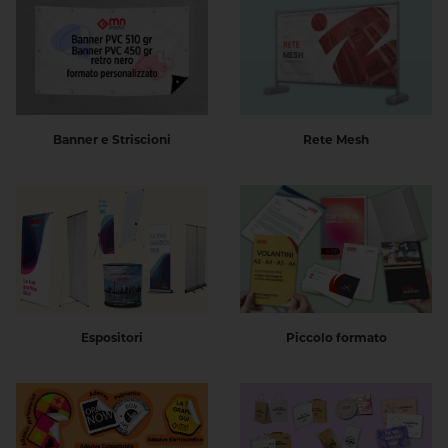
Banner e Striscioni
Rete Mesh
Espositori
Piccolo formato