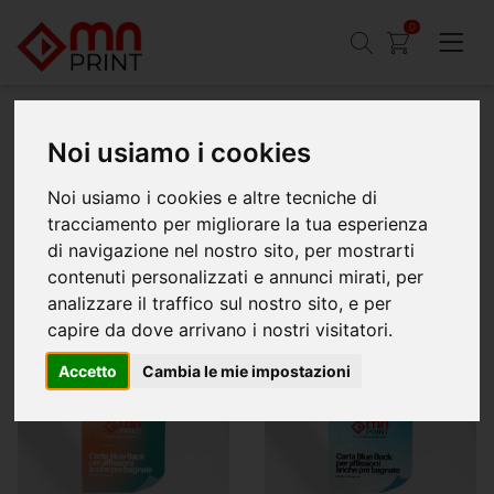
0
Noi usiamo i cookies
Home
Manifesti e poster
Poster
Noi usiamo i cookies e altre tecniche di
Stampa poster online personalizzati
tracciamento per migliorare la tua esperienza
I poster sono disponibili in vari formati, tra cui A3, 50x70, 70x100 e
di navigazione nel nostro sito, per mostrarti
140x200, su carta patinata o
blueback
per affissioni. Grazie alle nostre
tecnologie di stampa offset e digitale, garantiamo colori brillanti,
contenuti personalizzati e annunci mirati, per
dettagli nitidi e resistenza nel tempo.
analizzare il traffico sul nostro sito, e per
capire da dove arrivano i nostri visitatori.
Accetto
Cambia le mie impostazioni