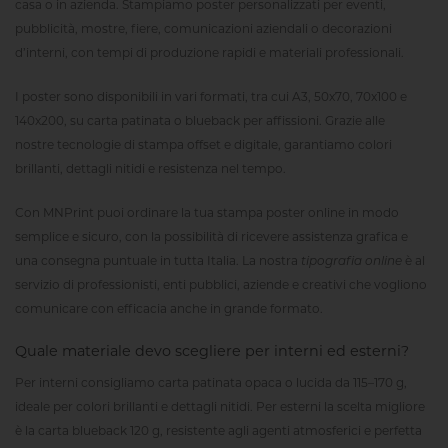
casa o in azienda. Stampiamo
poster personalizzati
per eventi,
pubblicità, mostre, fiere, comunicazioni aziendali o decorazioni
d’interni, con
tempi di produzione rapidi
e
materiali professionali
.
I poster sono disponibili in vari formati, tra cui A3, 50x70, 70x100 e
140x200, su carta patinata o
blueback
per affissioni. Grazie alle
nostre
tecnologie di stampa offset e digitale
, garantiamo colori
brillanti, dettagli nitidi e resistenza nel tempo.
Con MNPrint puoi ordinare la tua
stampa poster online
in modo
semplice e sicuro, con la possibilità di ricevere assistenza grafica e
una consegna puntuale in tutta Italia. La nostra
tipografia online
è al
servizio di professionisti, enti pubblici, aziende e creativi che vogliono
comunicare con efficacia anche in grande formato.
Quale materiale devo scegliere per interni ed esterni?
Per interni consigliamo carta patinata opaca o lucida da 115–170 g,
ideale per colori brillanti e dettagli nitidi. Per esterni la scelta migliore
è la carta blueback 120 g, resistente agli agenti atmosferici e perfetta