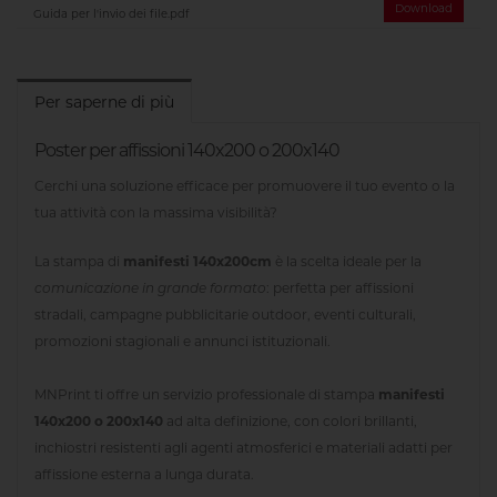
Download
Guida per l'invio dei file.pdf
Per saperne di più
Poster per affissioni 140x200 o 200x140
Cerchi una soluzione efficace per promuovere il tuo evento o la
tua attività con la massima visibilità?
La stampa di
manifesti 140x200cm
è la scelta ideale per la
comunicazione in grande formato
: perfetta per affissioni
stradali, campagne pubblicitarie outdoor, eventi culturali,
promozioni stagionali e annunci istituzionali.
MNPrint ti offre un servizio professionale di stampa
manifesti
140x200 o 200x140
ad alta definizione, con colori brillanti,
inchiostri resistenti agli agenti atmosferici e materiali adatti per
affissione esterna a lunga durata.