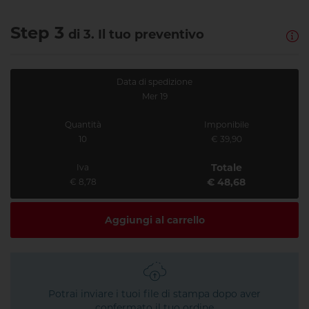
Step 3
di 3. Il tuo preventivo
Data di spedizione
Mer 19
Quantità
Imponibile
10
€ 39,90
Totale
Iva
€ 48,68
€ 8,78
Aggiungi al carrello
Potrai inviare i tuoi file di stampa dopo aver
confermato il tuo ordine