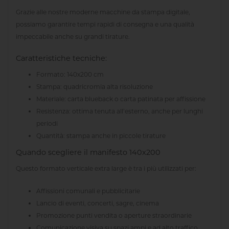
Grazie alle nostre moderne macchine da stampa digitale,
possiamo garantire tempi rapidi di consegna e una qualità
impeccabile anche su grandi tirature.
Caratteristiche tecniche:
Formato: 140x200 cm
Stampa: quadricromia alta risoluzione
Materiale: carta blueback o carta patinata per affissione
Resistenza: ottima tenuta all’esterno, anche per lunghi
periodi
Quantità: stampa anche in piccole tirature
Quando scegliere il manifesto 140x200
Questo formato verticale extra large è tra i più utilizzati per:
Affissioni comunali e pubblicitarie
Lancio di eventi, concerti, sagre, cinema
Promozione punti vendita o aperture straordinarie
Comunicazione visiva su spazi ampi e ad alto traffico