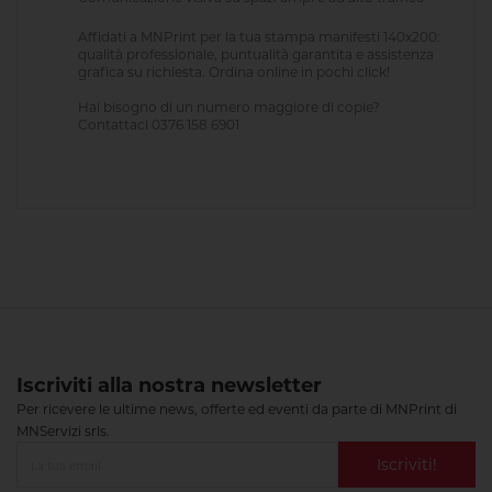
Affidati a MNPrint per la tua stampa manifesti 140x200:
qualità professionale, puntualità garantita e assistenza
grafica su richiesta. Ordina online in pochi click!
Hai bisogno di un numero maggiore di copie?
Contattaci 0376 158 6901
Iscriviti alla nostra newsletter
Per ricevere le ultime news, offerte ed eventi da parte di MNPrint di
MNServizi srls.
Iscriviti!