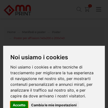
0
Home
Manifesti e poster
Poster
Poster per affissioni 140x200 o 200x140
Stampa i tuoi manifesti140x200 o 200x140 in
Noi usiamo i cookies
alta qualità
Noi usiamo i cookies e altre tecniche di
Poster da 140 x 200 cm
oppure
200 x 140 cm
tracciamento per migliorare la tua esperienza
Carta da 115 gr. Blueback, ideale per affissioni, prebagnate.
di navigazione nel nostro sito, per mostrarti
Stampa in quadricromia con inchiostri a pigmento.
contenuti personalizzati e annunci mirati, per
A fascia unica.
analizzare il traffico sul nostro sito, e per
capire da dove arrivano i nostri visitatori.
Accetto
Cambia le mie impostazioni