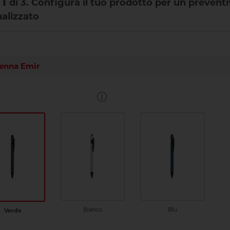
1
di 3. Configura il tuo prodotto per un prevent
alizzato
enna Emir
Bianco
Blu
Verde