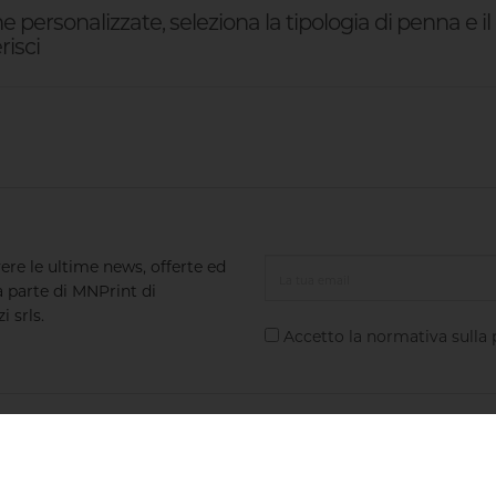
 personalizzate, seleziona la tipologia di penna e il
risci
vere le ultime news, offerte ed
a parte di MNPrint di
 srls.
Accetto la normativa sulla
nt
Hai bisogno di aiuto?