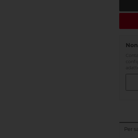
Non 
Conta
confi
adatt
Per s