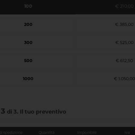
100
€ 210,00
200
€ 385,00
300
€ 525,00
500
€ 612,50
1000
€ 1.050,00
 3
di 3. Il tuo preventivo
di spedizione
Quantità
Imponibile
Iva