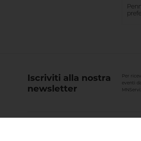
Penne
prefe
Iscriviti alla nostra
Per rice
eventi d
newsletter
MNServizi
Informazioni
Accou