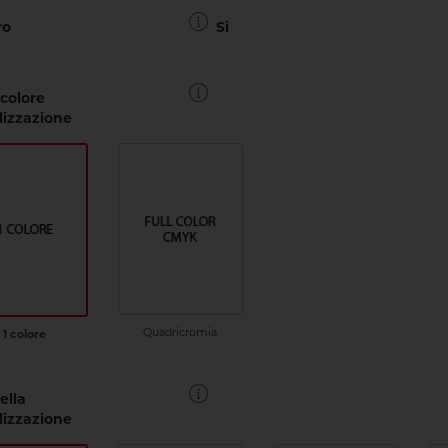
ro
Si
colore
lizzazione
Quadricromia
1 colore
ella
lizzazione