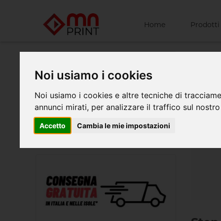
Home
Prodotti
Home
Noi usiamo i cookies
Penn
Noi usiamo i cookies e altre tecniche di tracciame
annunci mirati, per analizzare il traffico sul nostro
Con le
mano..
Accetto
Cambia le mie impostazioni
Potrai
rappre