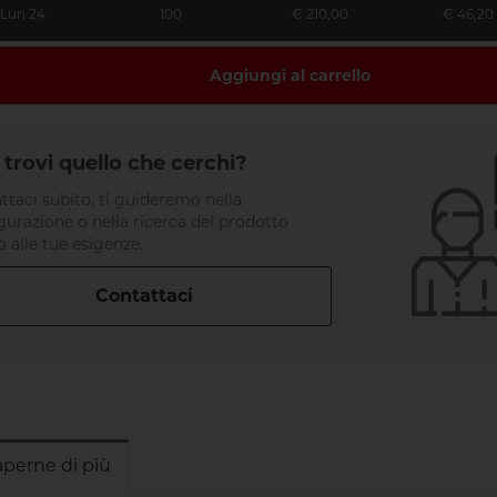
Lun 24
100
€ 210,00
€ 46,20
Aggiungi al carrello
trovi quello che cerchi?
ttaci subito, ti guideremo nella
gurazione o nella ricerca del prodotto
o alle tue esigenze.
Contattaci
aperne di più