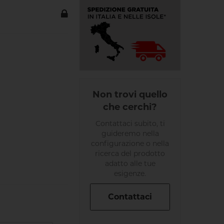
Non trovi quello
che cerchi?
Contattaci subito, ti
guideremo nella
configurazione o nella
ricerca del prodotto
adatto alle tue
esigenze.
Contattaci